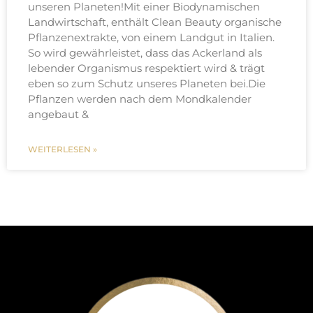
unseren Planeten!Mit einer Biodynamischen
Landwirtschaft, enthält Clean Beauty organische
Pflanzenextrakte, von einem Landgut in Italien.
So wird gewährleistet, dass das Ackerland als
lebender Organismus respektiert wird & trägt
eben so zum Schutz unseres Planeten bei.Die
Pflanzen werden nach dem Mondkalender
angebaut &
WEITERLESEN »